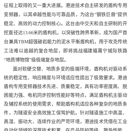
征程上取得的又一重大进展。港迪技术自主研发的盾构专用
变频器，以其卓越性能与可靠品质，为这台“钢铁巨兽”提供
稳定、高效的动力控制核心。这台由中交天和自主研制的开
挖直径达13.66米的盾构机，以突破性跨界革新，成为国产首
台兼具TBM超强破岩能力的泥水平衡盾构机，用于攻克传统
工法难以逾越的复合地层，即将挑战福建福莆宁城际铁路
“地质博物馆”级极端复杂地层。
面对软硬交替、地质多变的极端环境，盾构机对驱动系
统的稳定性、响应精度与环境适应性提出了极致要求。港迪
盾构专用变频器技术先进、质量稳定，具有功率密度高、脱
困能力强、电机同步控制性能好等特点，满足盾构机主驱动
及辅控系统的使用需求，帮助盾构机适应各种复杂的地质条
件，为隧道安全高效施工保驾护航。针对隧道施工中高温、
高湿、振动大、连续作业的严苛环境，港迪技术凭借在工业
自动化领域的深厚技术积累，在产品防护等级、散热性能、