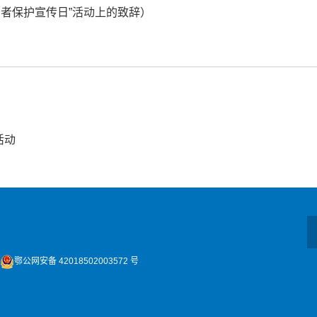
投资者保护宣传日”活动上的致辞
）
活动
鄂公网安备 42018502003572 号