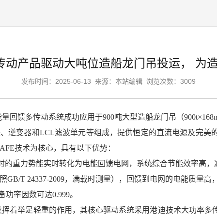
W多传动产品驱动大吨位造船龙门吊投运， 为
发布时间：2025-06-13
来源：本站编辑
浏览次数：3009
率能量回馈多传动系统成功应用于900吨大型造船龙门吊（900t×
块、逆变器和LCL滤波单元等组成，提供恒定的直流电源及完
级AFE技术为核心，具有以下优势：
物时的重力势能实时转化为电能回馈电网，系统综合节能效率高，
GB/T 24337‐2009，满载时测量），回馈到电网的电能质
率因数可达0.999。
景发挥着举足轻重的作用，其核心驱动系统采用港迪技术大功率多