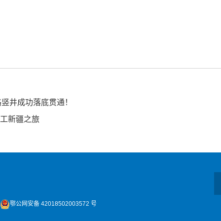
！
路竖井成功落底贯通！
员工新疆之旅
鄂公网安备 42018502003572 号