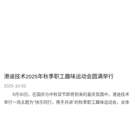
有率高、掌握关键核心技术、质量效益优异的优质企业代表。深耕工
业自动化领域多年，港迪技术始终以“专业化、精细化、特色化、新
颖化”为发展方向，持续攻坚核心技术、提升产品竞争力，形成了覆
盖港口、盾构、石油、建机、船舶、水泥、冶金、桥机、铁路、物
流、纺织、矿山、化工、热电等多领域的工业自动化产品及解决方案
体系，凭借稳定的品质与高效的服务赢得
港迪技术2025年秋季职工趣味运动会圆满举行
2025-10-01
9月30日，在国庆与中秋双节即将到来的喜庆氛围中，港迪技术
举行一场主题为“快乐同行，携手共进”的秋季职工趣味运动会，全体
员工以饱满的热情参与其中，在欢声笑语中释放活力，用运动热情喜
迎佳节，现场洋溢着团结奋进的浓厚氛围。 本次趣味运动会精
心设置五大特色项目，兼顾趣味性、竞技性与协作性，让不同岗位的
员工都能找到参与乐趣。在水带保龄球项目现场，参赛员工紧握水带