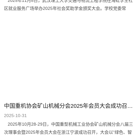
2025年11月8日，武汉理工大学交通与物流工程学院在海虹学生社
区就业服务广场举办2025年社会奖助学金颁奖大会。学校党委常
委、副校长胡剑，多家捐赠单位代表、校友团体，学校相关职能部门
负责人、学院领导班子成员、获奖学生及师生代表共同参会。港迪技
术副董事长徐林业作为捐赠单位代表应邀出席会议。 胡剑副校长
致辞，他代表学校向长期支持学校教育事业、助力学子成长成才的爱
心单位与校友，致以最热烈的欢迎和最衷心的感谢。他指出，学校深
耕“建材建工、交通、汽车”三大行业，在交通强国建设试点、大学生
竞赛、高质量就业等领域取得突出成绩，近十年学校毕业生超半数投
身世界500强企业与战略性新兴产业。他
中国重机协会矿山机械分会2025年会员大会成功召开！
2025-10-31
2025年10月28-29日，中国重型机械工业协会矿山机械分会八届三
次理事会暨2025年会员大会在浙江宁波成功召开，大会以“绿色、智