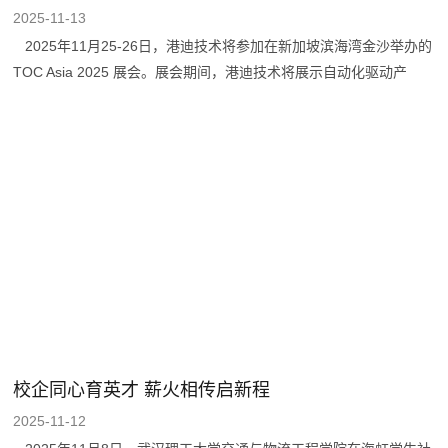
2025-11-13
2025年11月25-26日，港迪技术将参加在新加坡滨海湾金沙举办的
TOC Asia 2025 展会。展会期间，港迪技术将展示自动化驱动产
品、智能操控系统、管理系统软件相关产品及技术解决方案，以创新
技术和专业服务助力港口实现自动化、智能化升级。 我们诚挚地
邀请新老朋友与行业伙伴亲临K2展位，与我们面对面交流技术见
解，携手探索合作机遇，共同擘画港口发展新蓝图。 TOC Asia是
亚洲集装箱供应链领域极具影响力的国际展会，汇聚全球顶尖的港
口、码头、航运及物流服务企业。我们期待在新加坡与您相遇，共同
见证智慧港口的无限可能！ Guide Technolo
校企同心育英才 薪火相传启新程
2025-11-12