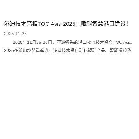
港迪技术亮相TOC Asia 2025，赋能智慧港口建设！
2025-11-27
2025年11月25-26日，亚洲领先的港口物流技术盛会TOC Asia
2025在新加坡隆重举办。港迪技术携自动化驱动产品、智能操控系
统及管理系统软件参展，以硬核技术实力与专业服务能力，向全球行
业伙伴展示中国智造在港口物流领域的技术实力与创新成果，开启海
外市场拓展新征程。 展会现场，港迪技术展示的自动化驱动产
品引发广泛关注。港迪起重专用变频器，具有优秀的速度与转矩控制
性能，技术先进，性能可靠，是港口机械等重载场景的优选方案；港
迪多传动产品提供恒定的直流电源及完美的能量回馈，契合港口绿色
转型需求。港迪起重专用变频器及多传动产品适配起重机、输送机等
各类港口机械设