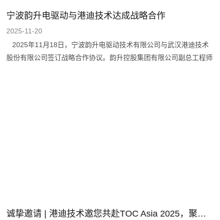
宁波韵升电驱动与港迪技术达成战略合作
2025-11-20
2025年11月18日，宁波韵升电驱动技术有限公司与武汉港迪技术
股份有限公司签订战略合作协议。韵升控股集团有限公司副总工程师
朱利民，宁波韵升电驱动技术有限公司总经理赵文利、副总经理傅志
峰、副总工程师赵国杰、矿山及港口机械事业部部长何伟，武汉港迪
技术股份有限公司总经理李小松、副总经理谢鸣、黄铭出席签约仪
式，共同见证这一重要时刻。 宁波韵升电驱动技术有限公司是国
内最大规模从磁性材料延伸到永磁电机研发和制造的技术先进企业，
港迪技术是专注于工业自动化及信息化领域的高新技术企业。双方均
为国家级专精特新“小巨人”企业，在相关细分领域积累了深厚的技术
实力与丰富的项目经验，具备坚实的合作基础
诚挚邀请 | 港迪技术邀您共赴TOC Asia 2025，聚焦智