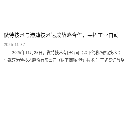
微特技术与港迪技术达成战略合作，共拓工业自动化新生态！
2025-11-27
2025年11月25日，微特技术有限公司（以下简称“微特技术”）
与武汉港迪技术股份有限公司（以下简称“港迪技术”）正式签订战略
合作协议。微特技术董事长聂道静、总经理高钰敏、副总经理李彬、
湖北微特传感物联产业技术研究院院长刘艳，港迪技术副董事长徐林
业、副总经理王俊、区域销售总监张胜强、区域销售经理刘杰出席签
约仪式，共同见证这一重要时刻。 微特技术深耕起重安全管理
领域23年，聚焦起重设备运行全过程安全、智能运维管理系统的研
究与服务，及设备运行自动化、智能化吊装系统的构建，致力于为行
业提供专业、可靠的起重安全管理解决方案。港迪技术致力于实现各
类单机机械设备核心驱动部