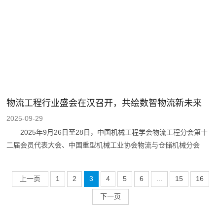
瞄准目标奋力投掷，矿泉水瓶应声倒地的瞬间总能引发阵阵欢呼，考
验力量与精准度的比拼充满看点。定点投篮现场，选手们屏气凝神、
精准发力，篮球入网的清脆声响与场边加油声交织在一起，展现着员
工们的运动风采。趣味套圈现场则
物流工程行业盛会在汉召开，共绘数智物流新未来
2025-09-29
2025年9月26日至28日，中国机械工程学会物流工程分会第十
二届会员代表大会、中国重型机械工业协会物流与仓储机械分会
2025年会员大会在武汉隆重召开。本次大会由中国机械工程学会物
流工程分会、中国重型机械工业协会物流与仓储机械分会承办，北京
上一页
1
2
3
4
5
6
...
15
16
起重运输机械设计研究院有限公司、武汉港迪技术股份有限公司协
办，来自全国各地的行业专家、企业代表齐聚江城，围绕物流工程领
下一页
域前沿技术与发展趋势展开深度交流与探讨，共绘物流工程行业发展