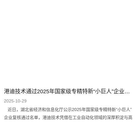
能、创新、未来”为主题，汇聚行业智慧、共谋行业发展。来自全国
矿山机械行业70多家企业代表参会，港迪技术应邀出席会议并作分
享发言。 中国重机协会副会长兼秘书长唐超代表总会致辞。他强
调分会应积极践行绿色发展理念，鼓励会员单位利用人工智能技术研
发矿用智能装备，助力绿色矿山、智慧矿山建设。 东力控股集团
董事长宋济隆代表协办单位致辞。他表示，东力控股将积极响应分会
号召，以技术创新赋能产业升级，为推动矿山机械行业高质量发展贡
献力量。
港迪技术通过2025年国家级专精特新“小巨人”企业复核！
2025-10-29
近日，湖北省经济和信息化厅公示2025年国家级专精特新“小巨人”
企业复核通过名单，港迪技术凭借在工业自动化领域的深厚积淀与高
质量发展成果，成功通过国家级专精特新“小巨人”企业复核。 国家
级专精特新“小巨人”企业，是专注细分市场、创新能力突出、市场占