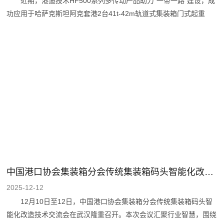
近期，港迪技术HF500系列多传动产品助力“一带一路”建设，成
功应用于哈萨克斯坦阿克套港2台41t-42m轨道式集装箱门式起重
机，为哈萨克斯坦在里海的最大港口注入中国智造动能。 阿克
套港是跨里海国际运输通道最主要的过境中转点，其高效运营对构建
多元化亚欧运输格局至关重要。此次港迪技术多传动产品的应用，正
是针对港口物流对高效节能装备的迫切需求。 港迪HF500系列
多传动产品由HF500A整流回馈单元与HF500B逆变器组成，整流回
馈模块与LCL滤波单元协同工作，实现三相交流电到直流电的高效转
换与稳定供给。该产品专为节能减排、绿色发展诉求
中国港口协会集装箱分会传统集装箱码头智能化改造技术交流会在武汉隆
2025-12-12
12月10日至12日，中国港口协会集装箱分会传统集装箱码头智
能化改造技术交流会在武汉隆重召开。本次会议汇聚行业智慧，围绕