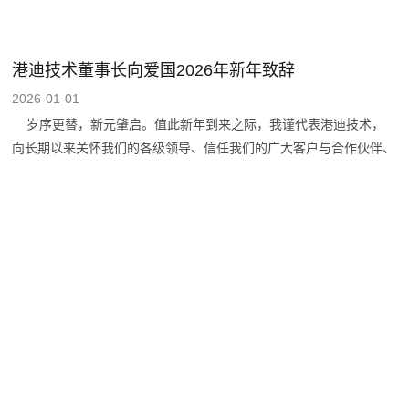
港迪技术董事长向爱国2026年新年致辞
2026-01-01
岁序更替，新元肇启。值此新年到来之际，我谨代表港迪技术，
向长期以来关怀我们的各级领导、信任我们的广大客户与合作伙伴、
拼搏奉献的全体员工及默默支持的员工家属、关注我们的投资者与社
会各界朋友，致以最衷心的感谢和最美好的新年祝福！ 刚刚过去
的2025年，是“十四五”规划收官之年，也是港迪技术上市后首个完整
经营年。驻足回望，世界在变革中前行。数字浪潮奔涌不息，人工智
能与实体经济的深度融合加快重塑产业形态，绿色低碳转型成为全球
共识。机遇与挑战交织碰撞，为企业发展开启了充满变数却又潜力无
限的新时代。 风云变幻之中，港迪技术始终锚定方向、聚焦主
业，持续深耕自动化驱动产品、