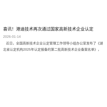
喜讯！港迪技术再次通过国家高新技术企业认定
2026-01-14
近日，全国高新技术企业认定管理工作领导小组办公室发布了《湖
北省认定机构2025年认定报备的第二批高新技术企业备案名单》，
港迪技术凭借持续的研发创新能力与核心技术优势，成功通过复审，
再次被认定为国家高新技术企业。 高新技术企业认定，是国家为
扶持和鼓励高新技术企业发展、调整产业结构、提升经济竞争力而设
立的专项资质认定，从参选企业的核心技术、自主知识产权、服务于
高新技术领域范围、科学人才占比、研发投入等多项指标进行认证，
认证标准严苛，认证程序严谨。 港迪技术自成立以来，专注于工
业自动化及信息化领域，致力于实现各类单机机械设备核心驱动部件
国产化、设备群全流程作业无人化、企