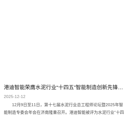
传统集装箱码头智能化升级的核心议题展开深度研讨，为行业高质量
发展注入新动能。 港迪软件董事长熊海明出席会议并致欢迎
辞，向各位领导、专家及行业同仁表示热烈欢迎和诚挚感谢。他指
出，码头智能化升级是行业提质增效的关键路径，本次交流会为行业
搭建了交流合作平台，作为服务港口行业的企业，港迪公司感谢各界
支持，未来将持续聚焦技术创新，为推动港口智能化水平的整体提升
贡献力量。 港迪智能副总经理张涛在会上作题为《自动化集装
箱设备自主
港迪智能荣膺水泥行业“十四五”智能制造创新先锋企业
2025-12-12
12月9日至11日，第十七届水泥行业总工程师论坛暨2025年智
能制造专委会年会在济南隆重召开。港迪智能被评为水泥行业“十四
五”智能制造创新先锋企业。 本次会议以“智创未来、绿色发展”
为主题，旨在深入贯彻国家关于传统制造业高质量发展的战略部署，