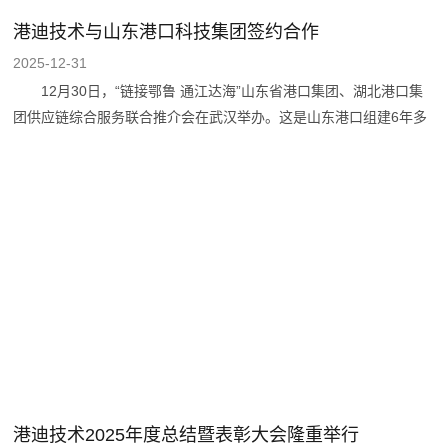
港迪技术与山东港口科技集团签约合作
2025-12-31
12月30日，“链接鄂鲁 通江达海”山东省港口集团、湖北港口集
团供应链综合服务联合推介会在武汉举办。这是山东港口组建6年多
来首次与省级港口集团联合举办供应链综合服务推介会。推介会上，
武汉港迪技术股份有限公司董事长向爱国与山东港口科技集团党委书
记、董事长杨斌，代表双方签署合作协议，进一步巩固深化双方既有
合作成果与互信基础，推动后续合作向更广领域拓展、更深层次递
进、更高质量提升。 山东港口科技集团成立于2020年3月18
日，是山东港口集团旗下专注于智慧港口建设和科技板块产业升级的
核心企业，致力于打造世界一流的智慧绿色港口综合服务商，推动港
口智慧化、绿色化转型
港迪技术2025年度总结暨表彰大会隆重举行