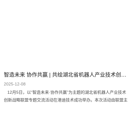
全面推进水泥行业数字化转型、智能化升级与绿色化发展。会议围绕
行业政策解读、节能降碳路径、替代燃料应用、全流程智能优化、智
能化工厂标准、设备智能运维等议题展开深入交流。 颁奖仪式
上，港迪智能凭借 “联合储库智能抓斗行车解决方案”，荣获水泥行业
“十四五”智能制造创新先锋企业称号。港迪智能无人行车系统
智造未来 协作共赢 | 共绘湖北省机器人产业技术创新蓝图
2025-12-08
12月5日，以“智造未来·协作共赢”为主题的湖北省机器人产业技术
创新战略联盟专题交流活动在港迪技术成功举办。本次活动由联盟主
办，旨在深化产学研用协同创新，推动机器人领域产业链、技术链、
人才链与创新链深度融合，促进会员单位间的务实合作与共同发展。
湖北省经信厅装备工业处副处长张武华、东湖新技术开发区科创局相
关科室负责人、联盟秘书长魏绍炎，以及来自企事业单位、高等院校