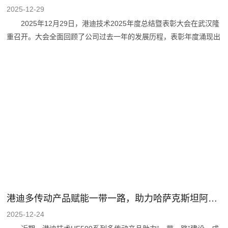
2025-12-29
2025年12月29日，港迪技术2025年度总结暨表彰大会在武汉隆
重召开。大会全面回顾了公司过去一年的发展历程，表彰年度涌现出
的先进集体与个人，并对2026年的重点工作进行部署。公司领导、
各部门负责人及员工代表齐聚一堂，共同展望发展新蓝图。 大
会在激昂恢弘的《港迪之歌》中拉开帷幕。歌声嘹亮，充分展现了港
迪人团结一心、奋发向上的精神风貌。 会议由港迪技术董秘、
副总经理周逸君主持。港迪技术总经理李小松作2025年度工作报
告。报告指出，面对复杂多变的市场环境，公司始终围绕“引领驱动
创新，智控未来工业，成为一流的工业自动化产品及解决方案提供
港迪多传动产品赋能一带一路，助力哈萨克斯坦阿克套港高效绿色运营
2025-12-24