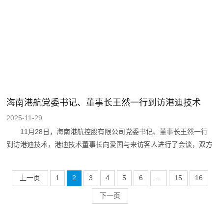
的20余位代表齐聚一堂，共商发展大计。 活动伊始，港迪技术副
总经理黄铭致欢迎辞，他对各位领导和专家的到来表示热烈欢迎，并
分析行业发展现状及前景，希望通过此次活动，携手合作，共创未
来。随后，港迪技术运动控制事业部副总经理
海南港航党委书记、董事长王然一行到访港迪技术
2025-11-29
11月28日，海南港航控股有限公司党委书记、董事长王然一行
到访港迪技术，港迪技术董事长向爱国与来访客人进行了会谈，双方
围绕港口智能化、绿色低碳技术应用及业务合作拓展等核心议题展开
深度座谈。海南港航党委委员、副总经理刘昊，科技管理部高级专务
上一页
1
2
3
4
5
6
...
15
16
李捷，国际港务党委书记、董事长史锐，港迪技术董事范沛、总经理
李小松，港迪智能港口智能化事业部总经理肖伟等参加座谈。
下一页
座谈会上，向爱国董事长对王然董事长一行的到访表示热烈欢迎，